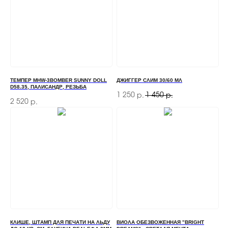
ТЕМПЕР MHW-3BOMBER SUNNY DOLL
ДЖИГГЕР СЛИМ 30/60 МЛ
D58.35, ПАЛИСАНДР, РЕЗЬБА
1 250
1 450
р.
р.
2 520
р.
ЗАКАЗАТЬ ЗВОНОК
Если у вас есть вопросы по ассортименту или
нужна консультация — оставьте свои контакты,
мы свяжемся с вами
+7
КЛИШЕ, ШТАМП ДЛЯ ПЕЧАТИ НА ЛЬДУ
ВИОЛА ОБЕЗВОЖЕННАЯ "BRIGHT