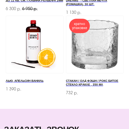
ДО 12 КВ. СМ. ГЛУБИНА РЕЛЬЕФА 2ММ
DREAMS" - СВЕТЛАЯ МЕЧТА
(РОМАШКА), 30 ШТ.
6 300
6 950
р.
р.
ОТПРАВИТЬ
1 130
р.
Отправляя форму, вы соглашаетесь
с Политикой
кратно
конфиденциальности и обработки персональных данных
упаковке
ПЕРЕД ПОСЕЩЕНИЕМ ОФИСА, ПОЖАЛУЙСТА,
СВЯЖИТЕСЬ С НАМИ
+7 (966) 077-55-50
Г. МОСКВА, ДЕРБЕНЕВСКАЯ
ЛЬЮ, АПЕЛЬСИН ВАНИЛЬ
СТАКАН / ОЛД ФЭШН / РОКС БИТОЕ
НАБЕРЕЖНАЯ, Д. 7, СТР. 2
СТЕКЛО КРАКЛЕ , 350 МЛ
1 390
р.
732
р.
TELEGRAM
MAX
КЛИЕНТАМ
КАТАЛОГ
БАРНЫЙ ИНВЕНТАРЬ
ДОСТАВКА И ОПЛАТА