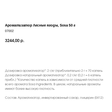
Ароматизатор Лесные ягоды, Sosa 50 г
07002
3244,00
р.
ДОБАВИТЬ В КОРЗИНУ
С ЭТИМ ТОВАРОМ ПОКУПАЮТ
Дозировка ароматизатор*: 2 г/кг (приблизительно 2 г = 70 капель
Дозировка натуральный ароматизатор*: 0,2 г/кг (0,2 г = 6 капель
прибл.) *Количество капель в зависимости от средней плотности
всего аромата Sosa Ingredients. В целом, натуральные ароматы
имеют более высокую плотность.
Состав: Ароматизатор, инвертированный сахар, глицерин (E412)